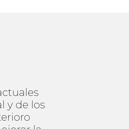
actuales
l y de los
terioro