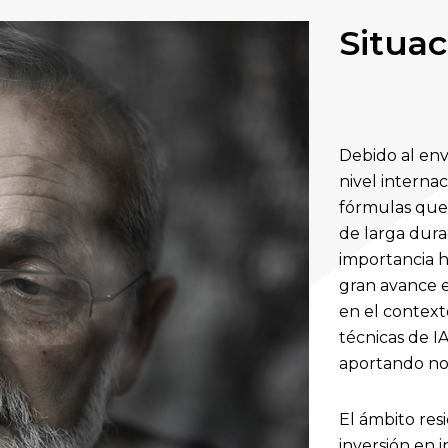
Situac
Debido al env
nivel interna
fórmulas que 
de larga dura
importancia h
gran avance e
en el context
técnicas de IA
aportando nov
El ámbito res
inversión en 