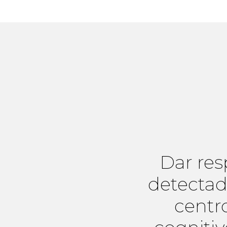
Dar res
detectada
centro