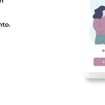
ón
nto.