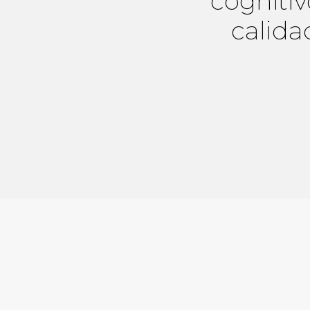
cognitiv
calida