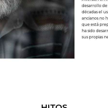
desarrollo de
décadas el us
ancianos no h
que está prep
ha sido desar
sus propias n
HITOS