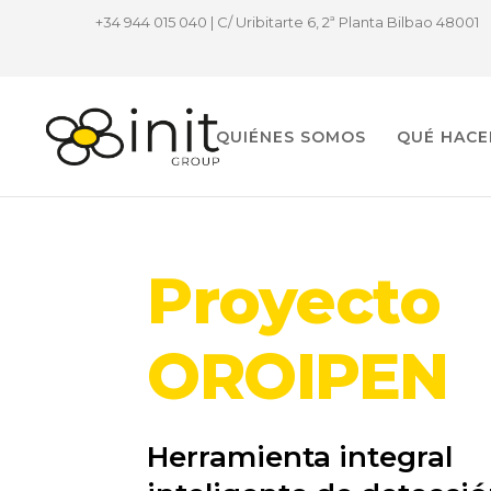
+34 944 015 040 | C/ Uribitarte 6, 2ª Planta Bilbao 48001
QUIÉNES SOMOS
QUÉ HAC
Proyecto
OROIPEN
Herramienta integral