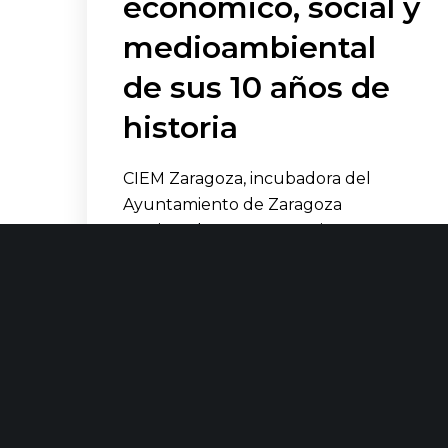
económico, social y
medioambiental
de sus 10 años de
historia
CIEM Zaragoza, incubadora del
Ayuntamiento de Zaragoza
gestionada por Grupo Init, presenta
en rueda de prensa el balance
económico, social y…
LEER MÁS