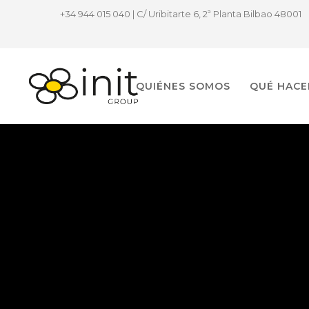
+34 944 015 040 | C/ Uribitarte 6, 2ª Planta Bilbao 48001
QUIÉNES SOMOS
QUÉ HAC