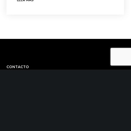
LEER MÁS
CONTACTO
C/ Uribitarte 6, 2ª Planta
48001 Bilbao
+34 944 015 040
info@theinit.com