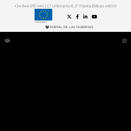
+34 944 015 040 | C/ Uribitarte 6, 2ª Planta Bilbao 48001
PORTAL DE LAS TXIBIRITAS