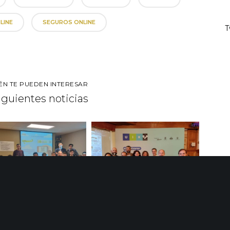
LINE
SEGUROS ONLINE
T
ÉN TE PUEDEN INTERESAR
siguientes noticias
upo Init participa en el
Presentamos el proyecto AMA