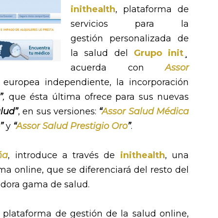
inithealth
, plataforma de
servicios para la
gestión personalizada de
la salud del
Grupo init
¸
acuerda con
Assor
a europea independiente, la incorporación
”
,
que ésta última ofrece para sus nuevas
alud”
, en sus versiones:
“
Assor Salud Médica
”
y
“
Assor Salud Prestigio Oro
”
.
ña
, introduce a través de
inithealth
, una
a online, que se diferenciará del resto del
adora gama de salud.
plataforma de gestión de la salud online,