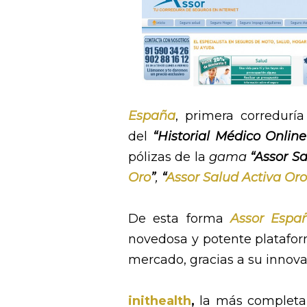
España
, primera corredurí
del
“Historial Médico Online
pólizas de la
gama
“Assor S
Oro
”
,
“
Assor Salud Activa Oro
De esta forma
Assor Espa
novedosa y potente plataform
mercado, gracias a su innov
inithealth
,
la más completa 