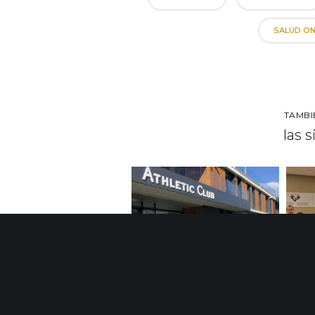
SALUD ON
TAMBI
las 
Un grupo de empresas
Gr