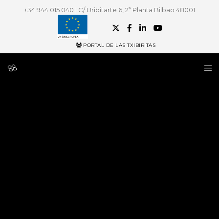
+34 944 015 040 | C/ Uribitarte 6, 2ª Planta Bilbao 48001
PORTAL DE LAS TXIBIRITAS