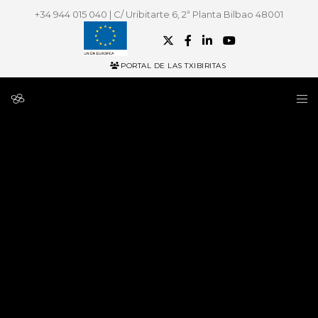
+34 944 015 040 | C/ Uribitarte 6, 2ª Planta Bilbao 48001
PORTAL DE LAS TXIBIRITAS