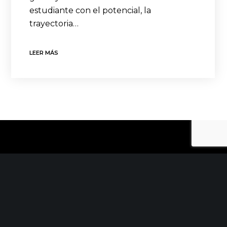
estudiante con el potencial, la
trayectoria…
LEER MÁS
CONTACTO
C/ Uribitarte 6, 2ª Planta
48001 Bilbao