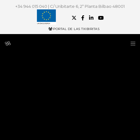
+34 944 015 040 | C/ Uribitarte 6, 2ª Planta Bilbao 48001
PORTAL DE LAS TXIBIRITAS