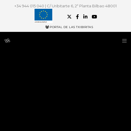
+34 944 015 040 | C/ Uribitarte 6, 2ª Planta Bilbao 48001
PORTAL DE LAS TXIBIRITAS