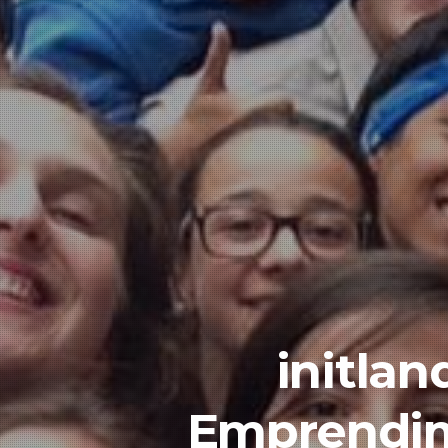
initla
Emprendim