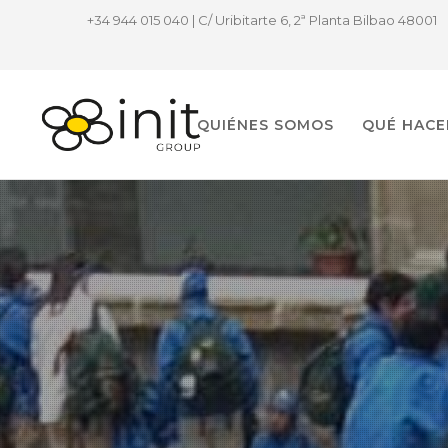
+34 944 015 040 | C/ Uribitarte 6, 2ª Planta Bilbao 48001
QUIÉNES SOMOS
QUÉ HAC