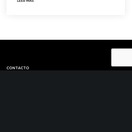
LEER MÁS
CONTACTO
C/ Uribitarte 6, 2ª Planta
48001 Bilbao
+34 944 015 040
info@theinit.com