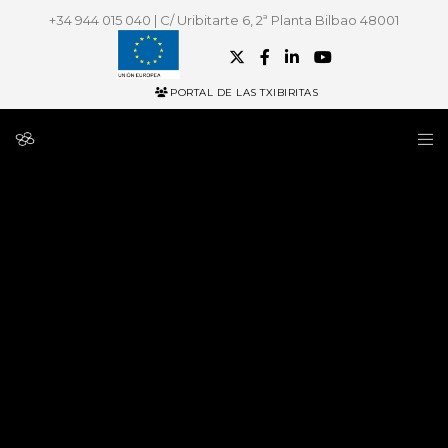
+34 944 015 040 | C/ Uribitarte 6, 2ª Planta Bilbao 48001
PORTAL DE LAS TXIBIRITAS