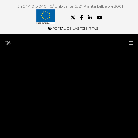
+34 944 015 040 | C/ Uribitarte 6, 2ª Planta Bilbao 48001
PORTAL DE LAS TXIBIRITAS