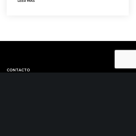
LEER MÁS
CONTACTO
C/ Uribitarte 6, 2ª Planta
48001 Bilbao
+34 944 015 040
info@theinit.com