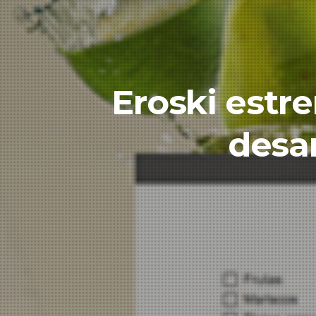
Eroski estr
desar