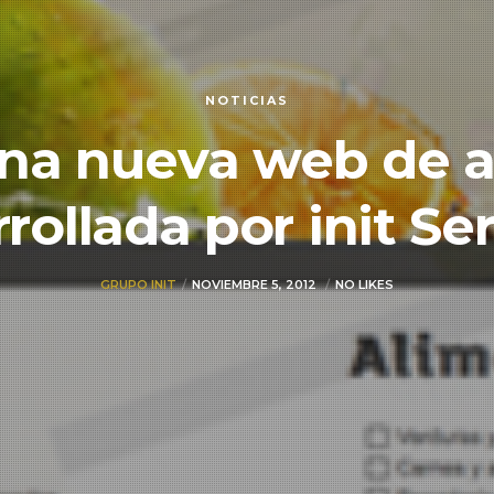
NOTICIAS
ena nueva web de 
rollada por init Se
GRUPO INIT
NOVIEMBRE 5, 2012
NO LIKES