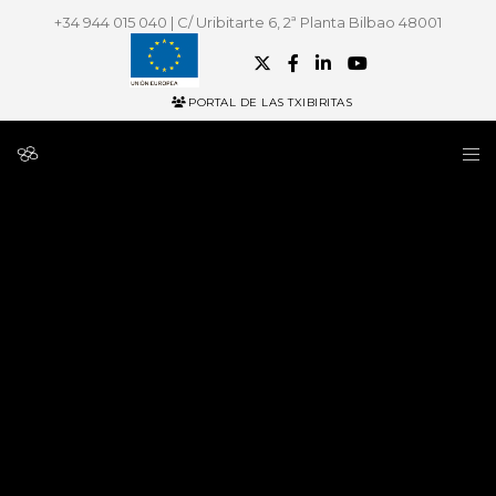
+34 944 015 040 | C/ Uribitarte 6, 2ª Planta Bilbao 48001
PORTAL DE LAS TXIBIRITAS