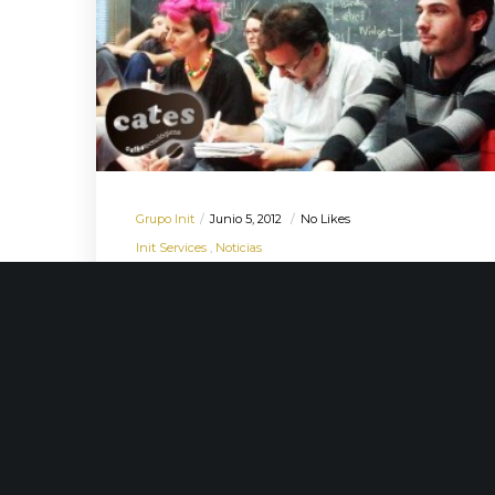
Grupo Init
Junio 5, 2012
No Likes
Init Services
Noticias
CATEs: Los CAfés
TEcnológicos de
init
Desde que comenzó nuestra
andadura, en init siempre hemos
valorado la ínter-conectividad de las