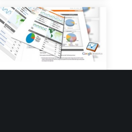
Grupo Init
Mayo 4, 2012
No Likes
Noticias
init se certifica en
Google Analytics
El Analista Web se ha convertido en
los últimos meses, en uno de los