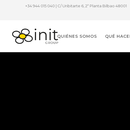
+34 944 015 040 | C/ Uribitarte 6, 2ª Planta Bilbao 48001
QUIÉNES SOMOS
QUÉ HAC