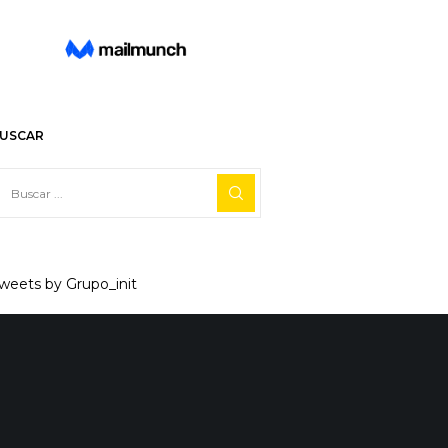
USCAR
weets by Grupo_init
Facebook
X
Linkedin
Reddit
Tumblr
0