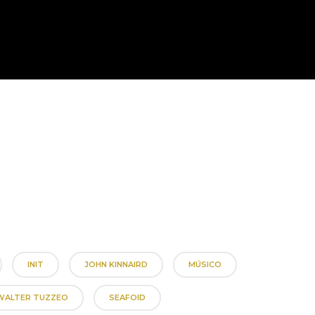
INIT
JOHN KINNAIRD
MÚSICO
WALTER TUZZEO
SEAFOID