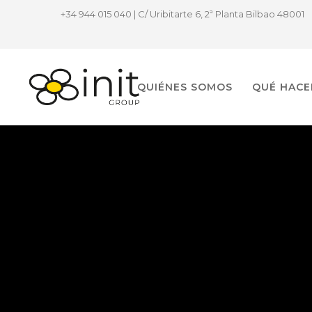
+34 944 015 040 | C/ Uribitarte 6, 2ª Planta Bilbao 48001
QUIÉNES SOMOS
QUÉ HAC