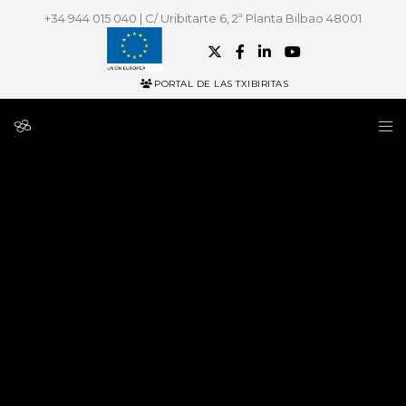
+34 944 015 040 | C/ Uribitarte 6, 2ª Planta Bilbao 48001
PORTAL DE LAS TXIBIRITAS