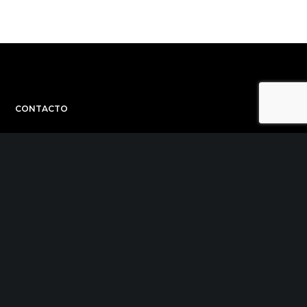
CONTACTO
C/ Uribitarte 6, 2ª Planta
48001 Bilbao
+34 944 015 040
info@theinit.com