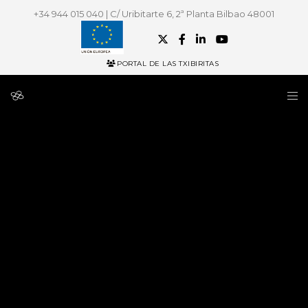
+34 944 015 040 | C/ Uribitarte 6, 2ª Planta Bilbao 48001
PORTAL DE LAS TXIBIRITAS