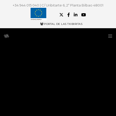
+34 944 015 040 | C/ Uribitarte 6, 2ª Planta Bilbao 48001
PORTAL DE LAS TXIBIRITAS