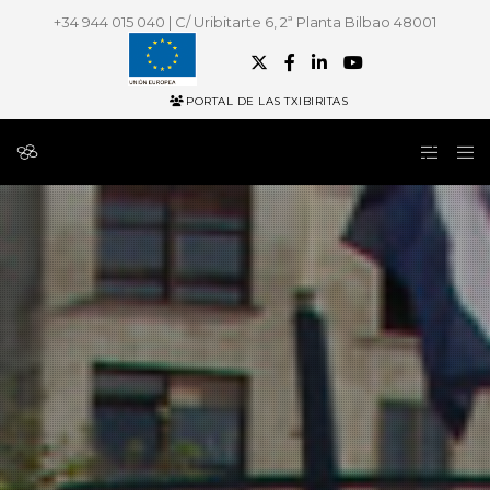
+34 944 015 040 | C/ Uribitarte 6, 2ª Planta Bilbao 48001
PORTAL DE LAS TXIBIRITAS