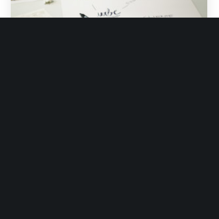
Grupo Init
Diciembre 23, 2014
No Likes
Noticias
Momentum Project en
initland BBF con los retos del
emprendimiento social
Si eres una persona emprendedora, con
un proyecto comprometido con la
sociedad y el entorno en el que vives,
toma nota…