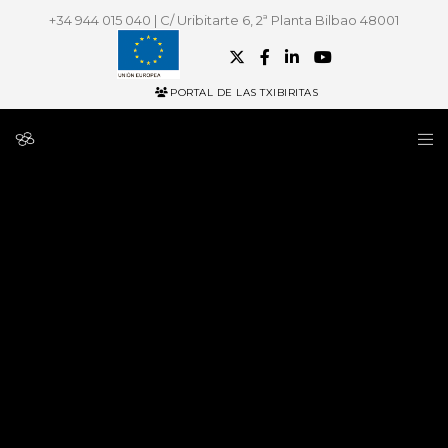
+34 944 015 040 | C/ Uribitarte 6, 2ª Planta Bilbao 48001
PORTAL DE LAS TXIBIRITAS