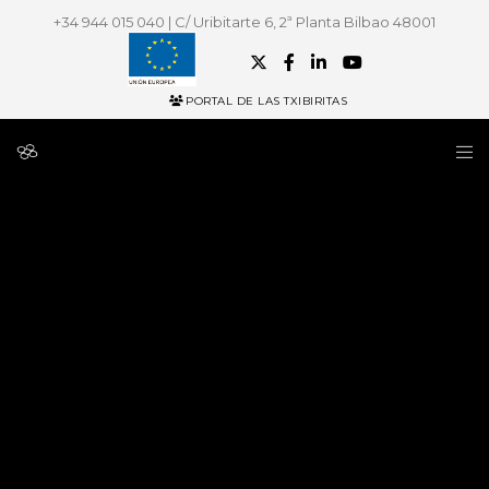
+34 944 015 040 | C/ Uribitarte 6, 2ª Planta Bilbao 48001
PORTAL DE LAS TXIBIRITAS