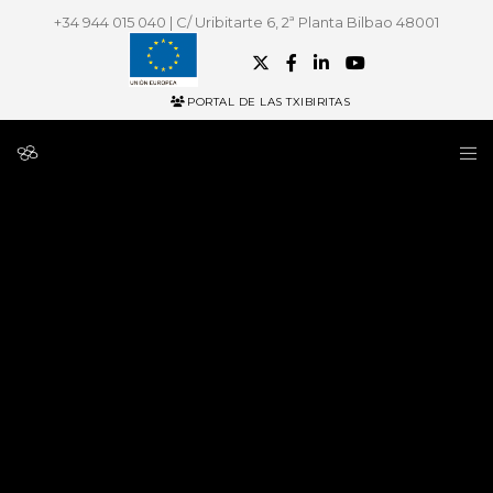
+34 944 015 040 | C/ Uribitarte 6, 2ª Planta Bilbao 48001
PORTAL DE LAS TXIBIRITAS