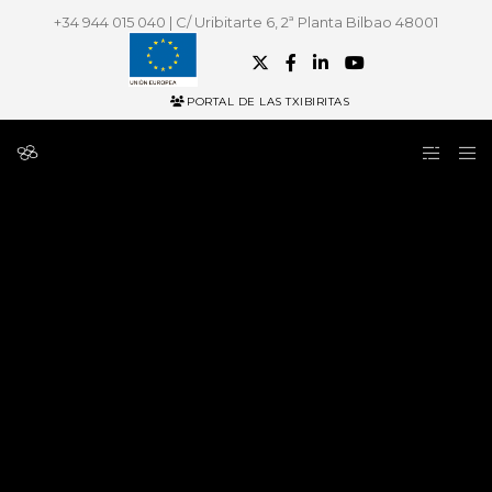
+34 944 015 040 | C/ Uribitarte 6, 2ª Planta Bilbao 48001
PORTAL DE LAS TXIBIRITAS