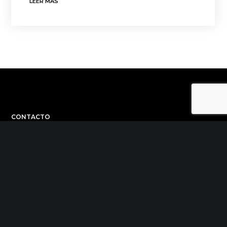
LEER MÁS
CONTACTO
C/ Uribitarte 6, 2ª Planta
48001 Bilbao
+34 944 015 040
info@theinit.com