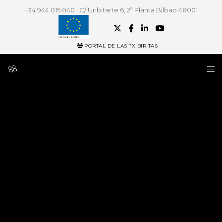
+34 944 015 040 | C/ Uribitarte 6, 2ª Planta Bilbao 48001
PORTAL DE LAS TXIBIRITAS