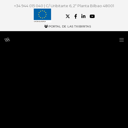
+34 944 015 040 | C/ Uribitarte 6, 2ª Planta Bilbao 48001
PORTAL DE LAS TXIBIRITAS