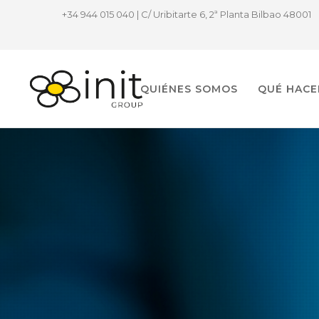
+34 944 015 040 | C/ Uribitarte 6, 2ª Planta Bilbao 48001
QUIÉNES SOMOS
QUÉ HAC