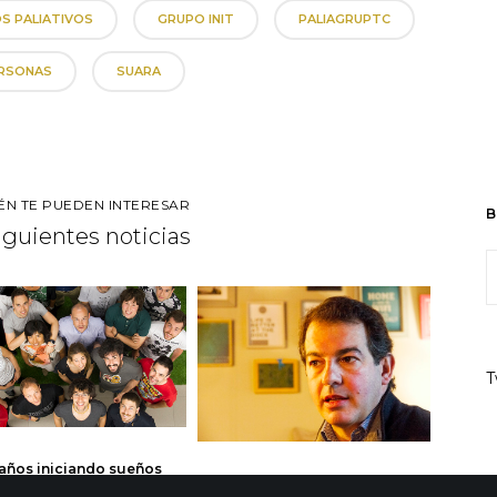
S PALIATIVOS
GRUPO INIT
PALIAGRUPTC
RSONAS
SUARA
ÉN TE PUEDEN INTERESAR
B
siguientes noticias
T
 años iniciando sueños
Una década al frente de Grupo