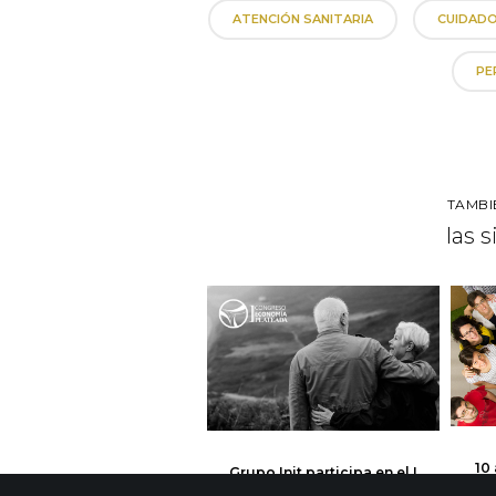
ATENCIÓN SANITARIA
CUIDADO
PE
TAMBI
las 
10
Grupo Init participa en el I
Congreso de Economía