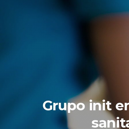
Grupo init e
sanit