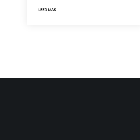
LEER MÁS
CONTACTO
ÚLTIMAS
C/ Uribitarte 6, 2ª Planta