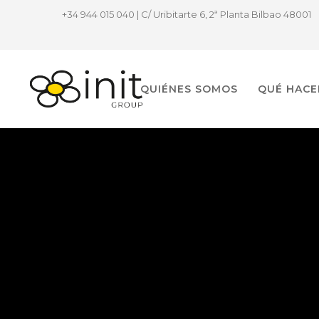
+34 944 015 040 | C/ Uribitarte 6, 2ª Planta Bilbao 48001
QUIÉNES SOMOS
QUÉ HAC