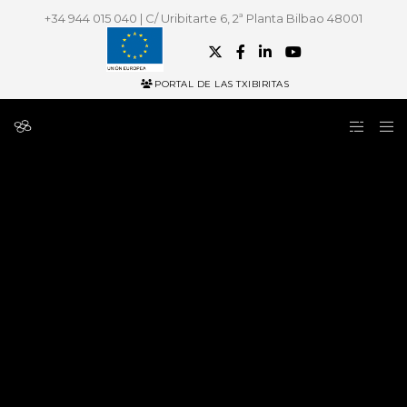
+34 944 015 040 | C/ Uribitarte 6, 2ª Planta Bilbao 48001
PORTAL DE LAS TXIBIRITAS