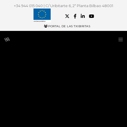
+34 944 015 040 | C/ Uribitarte 6, 2ª Planta Bilbao 48001
PORTAL DE LAS TXIBIRITAS