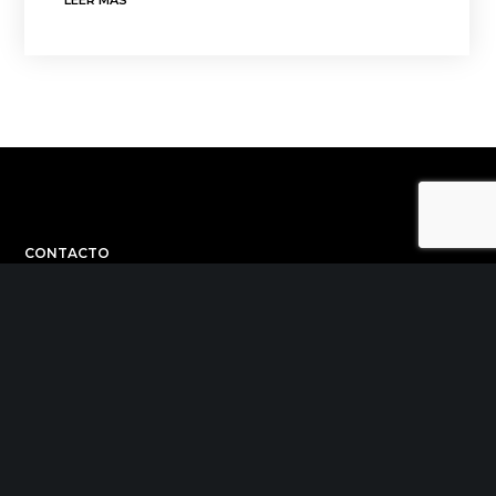
LEER MÁS
CONTACTO
C/ Uribitarte 6, 2ª Planta
48001 Bilbao
+34 944 015 040
info@theinit.com