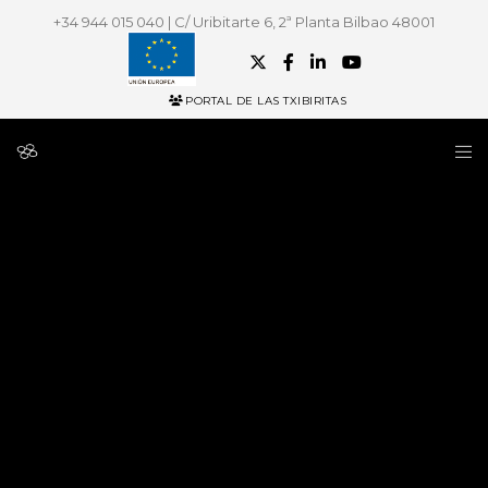
+34 944 015 040 | C/ Uribitarte 6, 2ª Planta Bilbao 48001
PORTAL DE LAS TXIBIRITAS