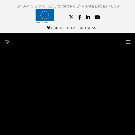
+34 944 015 040 | C/ Uribitarte 6, 2ª Planta Bilbao 48001
PORTAL DE LAS TXIBIRITAS