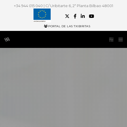
+34 944 015 040 | C/ Uribitarte 6, 2ª Planta Bilbao 48001
PORTAL DE LAS TXIBIRITAS