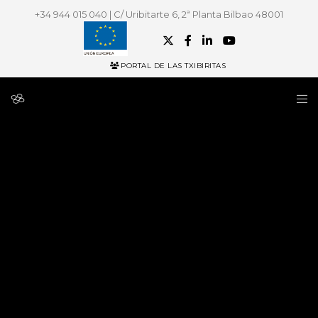
+34 944 015 040 | C/ Uribitarte 6, 2ª Planta Bilbao 48001
PORTAL DE LAS TXIBIRITAS