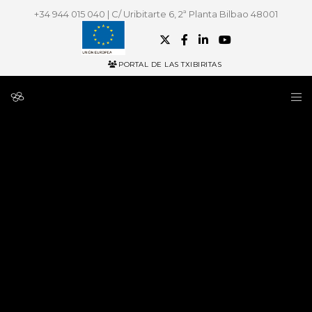
+34 944 015 040 | C/ Uribitarte 6, 2ª Planta Bilbao 48001
PORTAL DE LAS TXIBIRITAS