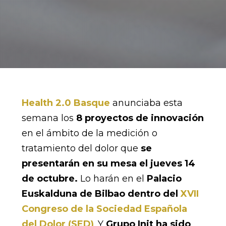
Health 2.0 Basque
anunciaba esta
semana los
8 proyectos de innovación
en el ámbito de la medición o
tratamiento del dolor que
se
presentarán en su mesa el jueves 14
de octubre.
Lo harán en el
Palacio
Euskalduna de Bilbao dentro del
XVII
Congreso de la Sociedad Española
del Dolor (SED)
. Y
Grupo Init ha sido