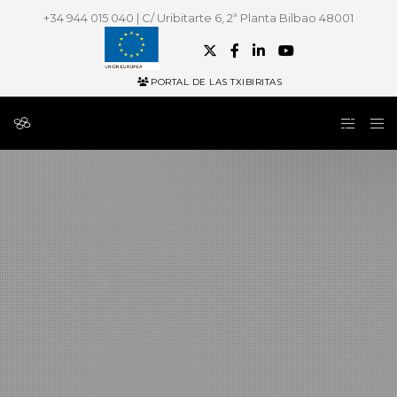
+34 944 015 040 | C/ Uribitarte 6, 2ª Planta Bilbao 48001
PORTAL DE LAS TXIBIRITAS