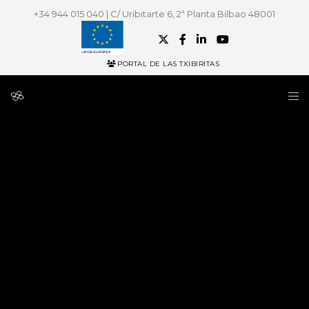
+34 944 015 040 | C/ Uribitarte 6, 2ª Planta Bilbao 48001
PORTAL DE LAS TXIBIRITAS