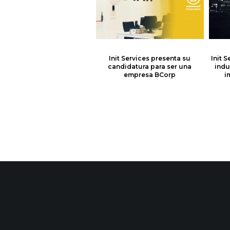
Init Services presenta su
Init 
candidatura para ser una
indu
empresa BCorp
i
Oversys contrata a init services para llevar el mantenimiento técnico de Quantox