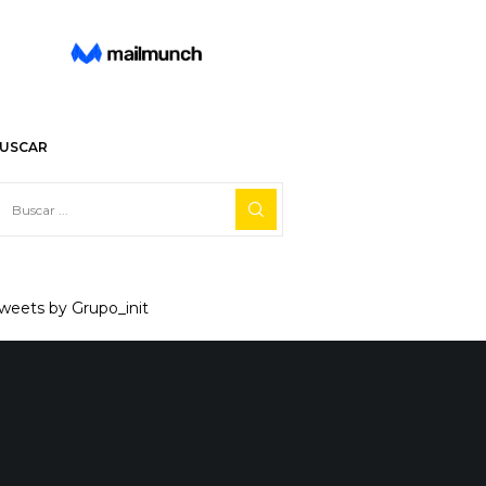
USCAR
weets by Grupo_init
Facebook
X
Linkedin
Reddit
Tumblr
0