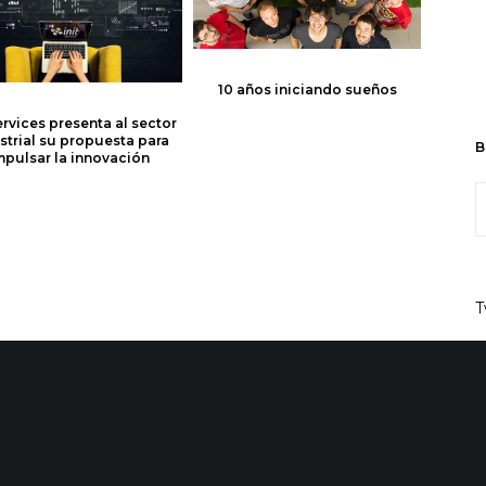
10 años iniciando sueños
Services presenta al sector
strial su propuesta para
B
mpulsar la innovación
T
Share :
Email
Homenaje a los náufragos del mar en el Sea-Fest