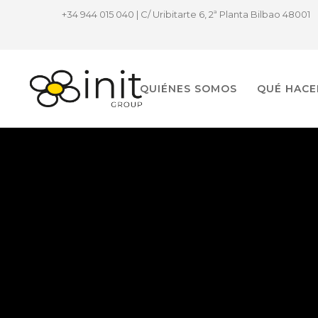
+34 944 015 040 | C/ Uribitarte 6, 2ª Planta Bilbao 48001
QUIÉNES SOMOS
QUÉ HAC