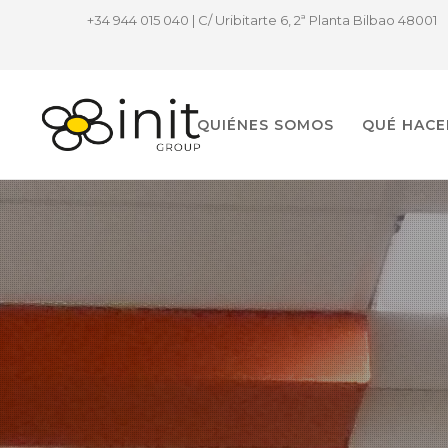
+34 944 015 040 | C/ Uribitarte 6, 2ª Planta Bilbao 48001
QUIÉNES SOMOS
QUÉ HAC