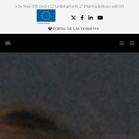
+34 944 015 040 | C/ Uribitarte 6, 2ª Planta Bilbao 48001
PORTAL DE LAS TXIBIRITAS