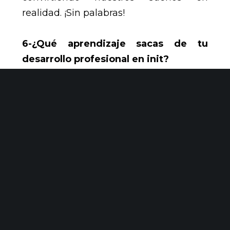
realidad. ¡Sin palabras!
6-¿Qué aprendizaje sacas de tu
desarrollo profesional en init?
El aprendizaje mas importante que
saco día día es que lo importante son
las personas. Somos las personas las
que sacamos adelante las cosas. Yo soy
muy pragmática, como buena
ingeniera y, a veces, se me olvida que
no somos máquinas…
¿Lo más difícil? Mmm…. eso, creo,
darme cuenta de que no somos
máquinas.