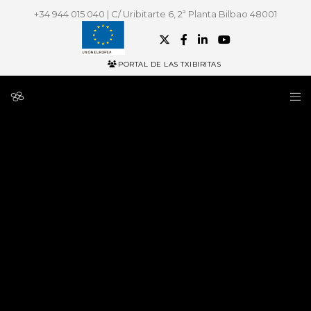
+34 944 015 040 | C/ Uribitarte 6, 2ª Planta Bilbao 48001
PORTAL DE LAS TXIBIRITAS