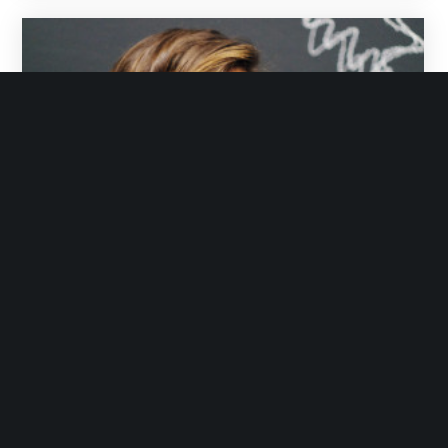
Grupo Init
Diciembre 19, 2014
No Likes
Noticias
Paula Jaureguibeitia