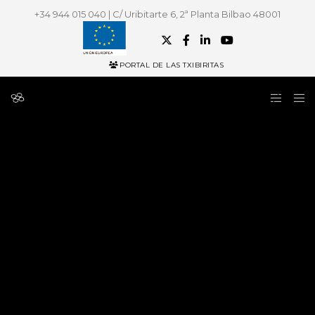
+34 944 015 040 | C/ Uribitarte 6, 2ª Planta Bilbao 48001
PORTAL DE LAS TXIBIRITAS