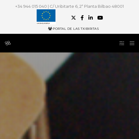
+34 944 015 040 | C/ Uribitarte 6, 2ª Planta Bilbao 48001
PORTAL DE LAS TXIBIRITAS