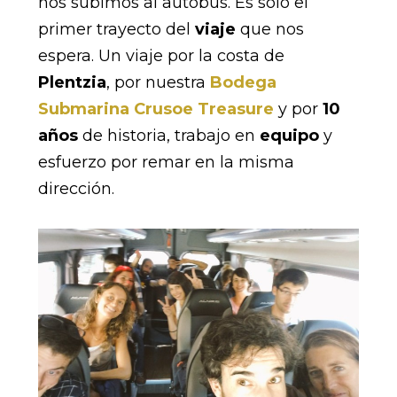
nos subimos al autobús. Es solo el
primer trayecto del
viaje
que nos
espera. Un viaje por la costa de
Plentzia
, por nuestra
Bodega
Submarina Crusoe Treasure
y por
10
años
de historia, trabajo en
equipo
y
esfuerzo por remar en la misma
dirección.