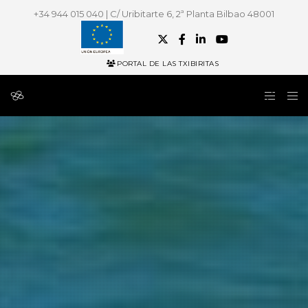
+34 944 015 040 | C/ Uribitarte 6, 2ª Planta Bilbao 48001
PORTAL DE LAS TXIBIRITAS