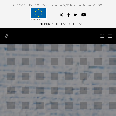
+34 944 015 040 | C/ Uribitarte 6, 2ª Planta Bilbao 48001
PORTAL DE LAS TXIBIRITAS