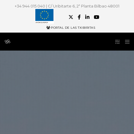
+34 944 015 040 | C/ Uribitarte 6, 2ª Planta Bilbao 48001
PORTAL DE LAS TXIBIRITAS