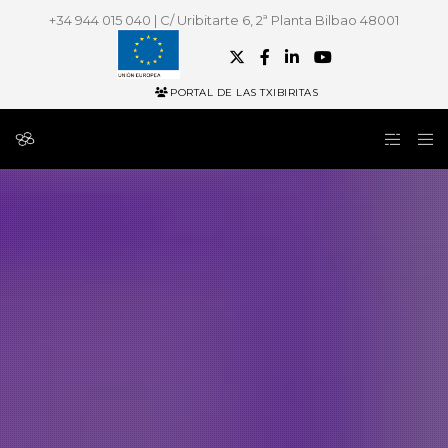
+34 944 015 040 | C/ Uribitarte 6, 2ª Planta Bilbao 48001
PORTAL DE LAS TXIBIRITAS