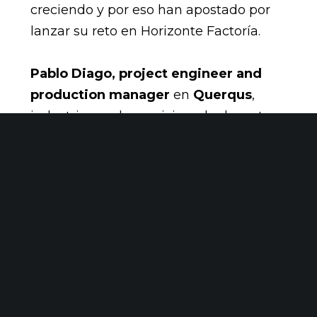
creciendo y por eso han apostado por
lanzar su reto en Horizonte Factoría.
Pablo Diago, project engineer and
production manager
en
Querqus
,
industria que ha posicionado dos retos
en Horizonte Factoría, ha expuesto que
desde hace tres años están inmersos en
la realización de acciones de mejora en
la organización. Además, han adquirido
un aserradero hace un año que
necesita mejorar alguno de sus
procesos. Buscan ideas y flexibilidad
para dar respuesta a estos retos. Y creen
en la opotunidad que les brinda a ellos