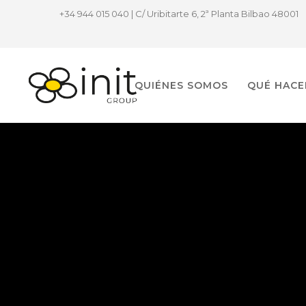
+34 944 015 040 | C/ Uribitarte 6, 2ª Planta Bilbao 48001
QUIÉNES SOMOS
QUÉ HAC