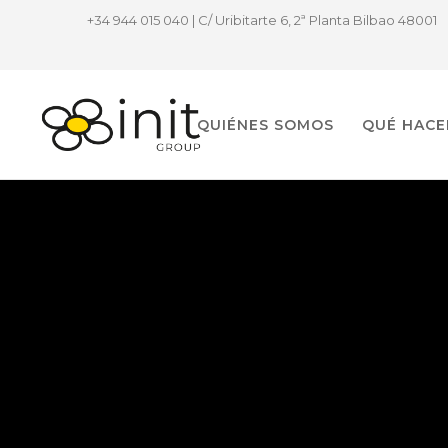
+34 944 015 040 | C/ Uribitarte 6, 2ª Planta Bilbao 48001
QUIÉNES SOMOS
QUÉ HAC