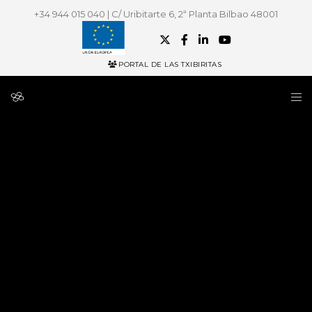
+34 944 015 040 | C/ Uribitarte 6, 2ª Planta Bilbao 48001
PORTAL DE LAS TXIBIRITAS