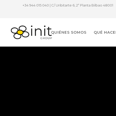
+34 944 015 040 | C/ Uribitarte 6, 2ª Planta Bilbao 48001
QUIÉNES SOMOS
QUÉ HAC