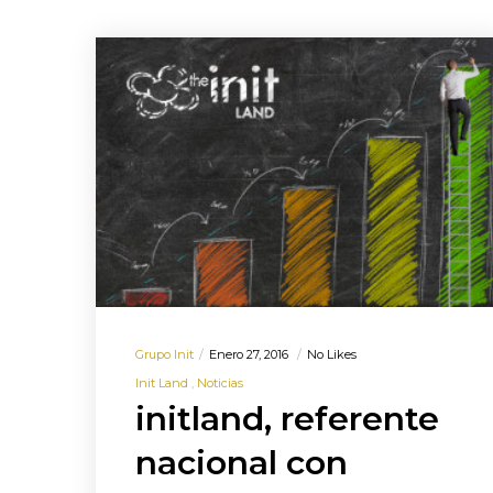
Grupo Init
Enero 27, 2016
No Likes
Init Land
Noticias
initland, referente
nacional con